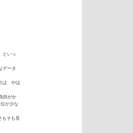
ビゲー
ション
、といっ
なデータ
る方は、やは
負担がか
単位が少な
そもそも見