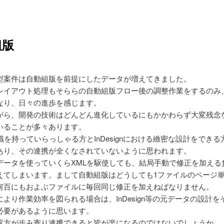
組版
型案件は自動組版を前提にしたデータが増えてきました。
レイアウト処理もそららの自動組版フロー後の調整作業をするのみ
なり、日々の進歩を感じます。
がら、開発の技術はどんどん進化しているにもかかわらず大変残念
いることが多々あります。
識を持っていらっしゃる方とInDesignにおける緻密な設計をでき
あり、その連携が全くなされていないように思われます。
データを使っていくらXMLを駆使しても、結局手動で修正を加える
えてしまいます。まして自動組版はどうしても1ファイルのページ
何百にもおよぶファイルに毎回同じ修正を加えねばなりません。
より作業効率を図られる場合は、InDesign等の元データの設計を
必要があるように思います。
双方が歩み寄り連携できると皆が楽になるのではないでしょうか。