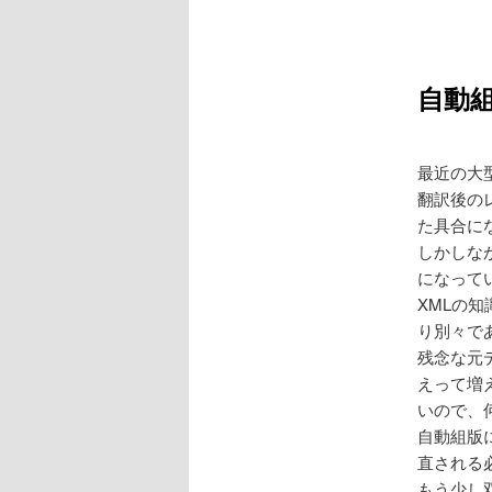
自動
最近の大
翻訳後の
た具合に
しかしな
になって
XMLの知
り別々で
残念な元
えって増
いので、
自動組版に
直される
もう少し