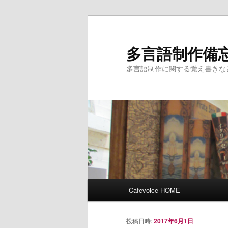
多言語制作備
多言語制作に関する覚え書きな
メインメニュー
Cafevoice HOME
メインコンテンツへ移動
サブコンテンツへ移動
投稿日時:
2017年6月1日