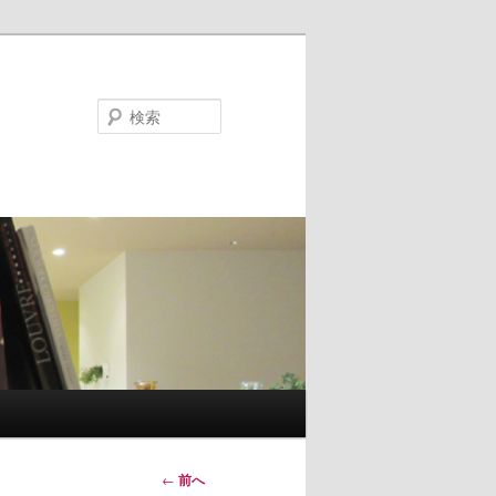
検
索
投稿ナ
←
前へ