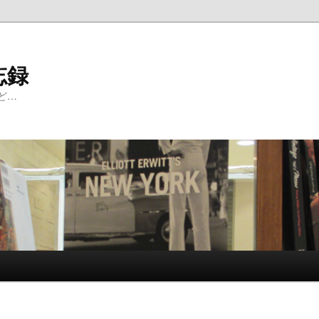
忘録
ど…