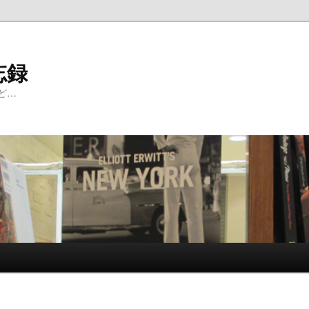
忘録
ど…