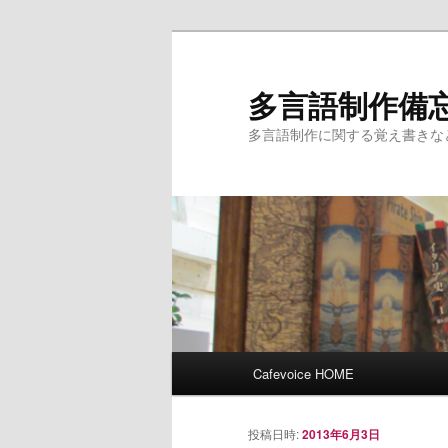
多言語制作備
多言語制作に関する覚え書きな
メインメニュー
Cafevoice HOME
メインコンテンツへ移動
サブコンテンツへ移動
投稿日時:
2013年6月3日