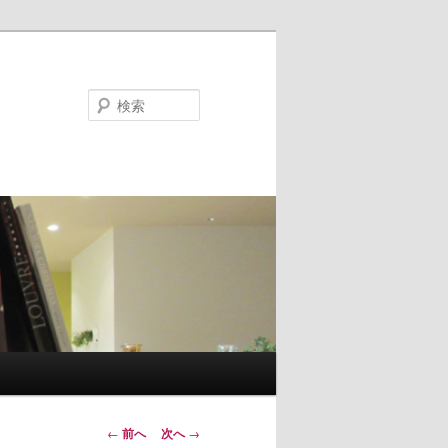
検
索
投稿ナビゲー
←
前へ
次へ
→