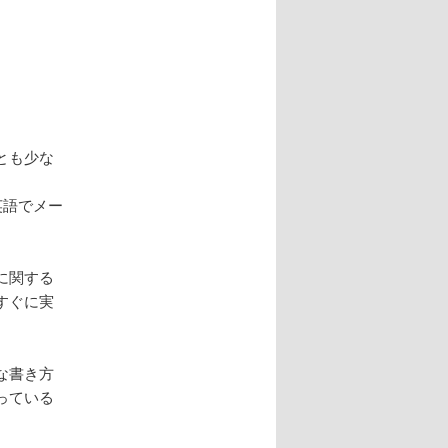
ション
とも少な
英語でメー
。
に関する
すぐに実
な書き方
っている