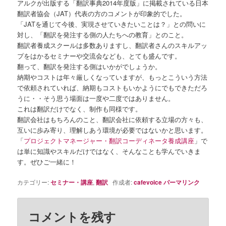
アルクが出版する「翻訳事典2014年度版」に掲載されている日本
翻訳者協会（JAT）代表の方のコメントが印象的でした。
「JATを通じて今後、実現させていきたいことは？」との問いに
対し、「翻訳を発注する側の人たちへの教育」とのこと。
翻訳者養成スクールは多数ありますし、翻訳者さんのスキルアッ
プをはかるセミナーや交流会なども、とても盛んです。
翻って、翻訳を発注する側はいかがでしょうか。
納期やコストは年々厳しくなっていますが、もっとこういう方法
で依頼されていれば、納期もコストもいかようにでもできただろ
うに・・そう思う場面は一度や二度ではありません。
これは翻訳だけでなく、制作も同様です。
翻訳会社はもちろんのこと、翻訳会社に依頼する立場の方々も、
互いに歩み寄り、理解しあう環境が必要ではないかと思います。
「
プロジェクトマネージャー・翻訳コーディネータ養成講座
」で
は単に知識やスキルだけではなく、そんなことも学んでいきま
す。ぜひご一緒に！
カテゴリー:
セミナー・講座
,
翻訳
作成者:
cafevoice
パーマリンク
コメントを残す