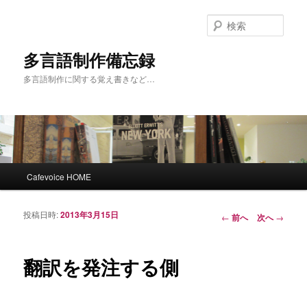
検
索
多言語制作備忘録
多言語制作に関する覚え書きなど…
メインメニュー
Cafevoice HOME
メインコンテンツへ移動
サブコンテンツへ移動
投稿日時:
2013年3月15日
投稿ナビゲーシ
←
前へ
次へ
→
ョン
翻訳を発注する側